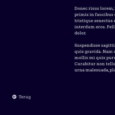
Donec risus lorem,
primis in faucibus 
tristique senectus e
interdum eros. Pell
dolor.
Suspendisse sagitt
quis gravida. Nam c
mollis mi quis puru
Curabitur non tellus
urna malesuada, pla
Terug