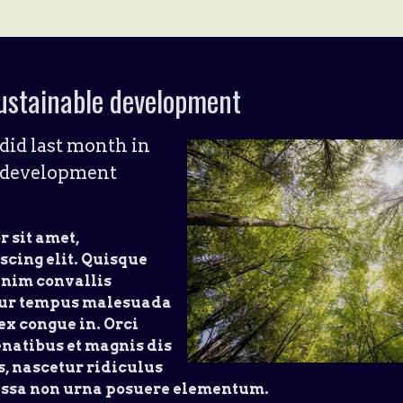
ustainable development
did last month in
e development
 sit amet,
scing elit. Quisque
enim convallis
tur tempus malesuada
 ex congue in. Orci
natibus et magnis dis
, nascetur ridiculus
assa non urna posuere elementum.