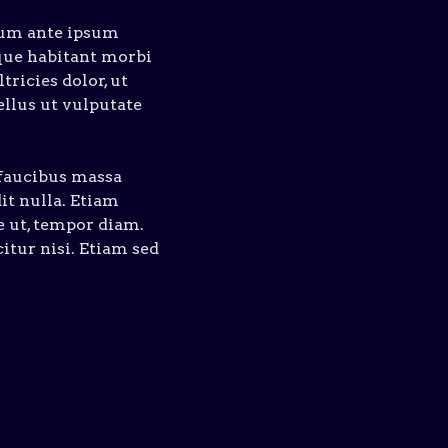
lum ante ipsum
sque habitant morbi
tricies dolor, ut
ellus ut vulputate
 faucibus massa
it nulla. Etiam
e ut, tempor diam.
citur nisi. Etiam sed