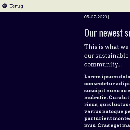
Terug
05-07-2023
|
Our newest s
This is what we 
our sustainabl
community...
Lorem ipsum dolor
consectetur adipi
suscipit nunc ac 
molestie. Curabi
risus, quis luctus
varius natoque pe
parturient montes
mus. Cras eget m