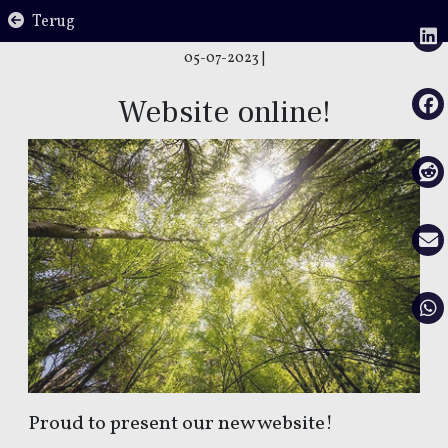
Terug
05-07-2023
|
Website online!
Proud to present our new website!